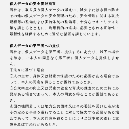
個人データの安全管理措置
当社は、取り扱う個人データの漏えい、滅失またはき損の防止
その他の個人データの安全管理のため、安全管理に関する取扱
規程等の整備および実施体制の整備等、十分なセキュリティ対
策を講じるとともに、利用目的の達成に必要とされる正確性・
最新性を確保するために適切な措置を講じています。
個人データの第三者への提供
当社は、個人データを第三者に提供するにあたり、以下の場合
を除き、ご本人の同意なく第三者に個人データを提供しませ
ん。
①法令に基づく場合
②人の生命、身体又は財産の保護のために必要がある場合であ
って、本人の同意を得ることが困難であるとき。
③公衆衛生の向上又は児童の健全な育成の推進のために特に必
要がある場合であって、本人の同意を得ることが困難であると
き。
④国の機関若しくは地方公共団体又はその委託を受けた者が法
令の定める事務を遂行することに対して協力する必要がある場
合であって、本人の同意を得ることにより当該事務の遂行に支
障を及ぼす恐れがあるとき。